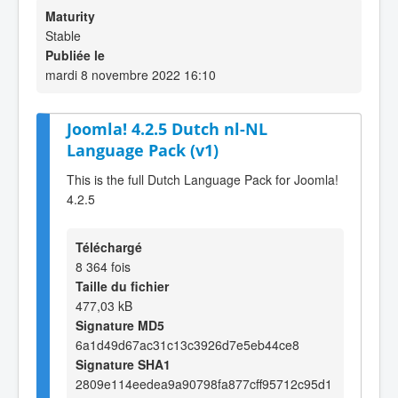
Maturity
Stable
Publiée le
mardi 8 novembre 2022 16:10
Joomla! 4.2.5 Dutch nl-NL
Language Pack (v1)
This is the full Dutch Language Pack for Joomla!
4.2.5
Téléchargé
8 364 fois
Taille du fichier
477,03 kB
Signature MD5
6a1d49d67ac31c13c3926d7e5eb44ce8
Signature SHA1
2809e114eedea9a90798fa877cff95712c95d1