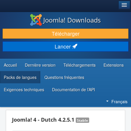
®
JOOMLA!
Joomla! Downloads
TÉLÉCHARGER & ÉTENDRE
Télécharger
DÉCOUVRIR & APPRENDRE
Lancer
COMMUNAUTÉ & SUPPORT
RESSOURCES DÉVELOPPEURS
Accueil
Dernière version
Téléchargements
Extensions
Packs de langues
Questions fréquentes
Exigences techniques
Documentation de l’API
Français
Joomla! 4 - Dutch 4.2.5.1
Stable