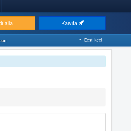
i alla
Käivita
Eesti keel
ioon