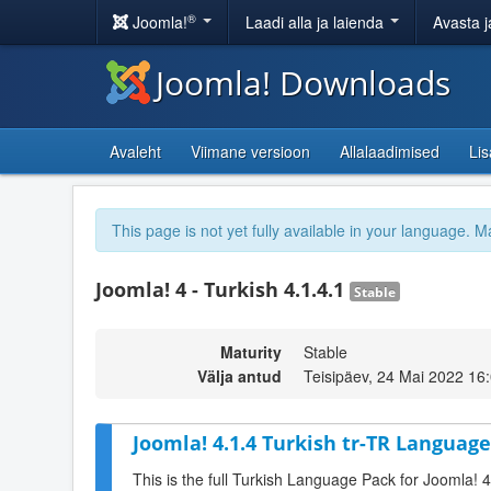
®
Joomla!
Laadi alla ja laienda
Avasta j
Joomla! Downloads
Avaleht
Viimane versioon
Allalaadimised
Li
This page is not yet fully available in your language. M
Joomla! 4 - Turkish 4.1.4.1
Stable
Maturity
Stable
Välja antud
Teisipäev, 24 Mai 2022 16
Joomla! 4.1.4 Turkish tr-TR Language
This is the full Turkish Language Pack for Joomla! 4