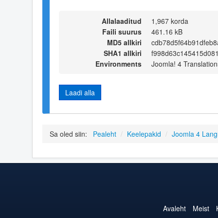
Allalaaditud
1,967 korda
Faili suurus
461.16 kB
MD5 allkiri
cdb78d5f64b91dfeb8
SHA1 allkiri
f998d63c145415d08
Environments
Joomla! 4 Translation
Laadi alla
Sa oled siin:
Pealeht
/
Keelepakid
/
Joomla 4 Lan
Avaleht
Meist