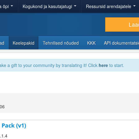
a õpi
Kogukond ja kasutajatugi
Ressursid arendajatele
Laad
sad
Keelepakid
Tehnilised nõuded
KKK
API dokumentats
ake a gift to your community by translating it! Click
here
to start.
:06
 Pack (v1)
.1.4