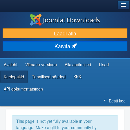
®
JOOMLA!
Joomla! Downloads
LAADI ALLA JA LAIENDA
Laadi alla
AVASTA JA ÕPI
Käivita
KOGUKOND JA KASUTAJATUGI
RESSURSID ARENDAJATELE
Avaleht
Viimane versioon
Allalaadimised
Lisad
Keelepakid
Tehnilised nõuded
KKK
API dokumentatsioon
Eesti keel
This page is not yet fully available in your
language. Make a gift to your community by