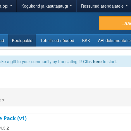
a õpi
Kogukond ja kasutajatugi
Ressursid arendajatele
Laad
sad
Keelepakid
Tehnilised nõuded
KKK
API dokumentats
ake a gift to your community by translating it! Click
here
to start.
:17
e Pack (v1)
4.3.2