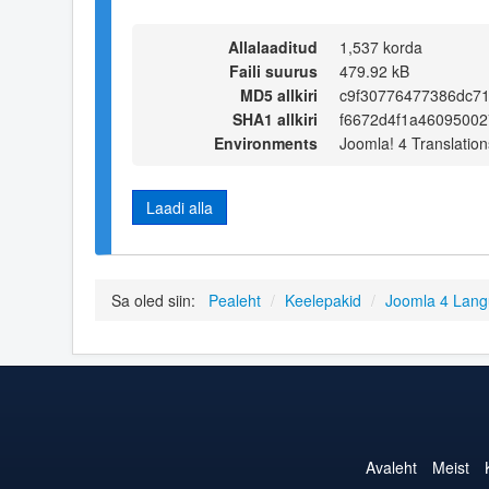
Allalaaditud
1,537 korda
Faili suurus
479.92 kB
MD5 allkiri
c9f30776477386dc7
SHA1 allkiri
f6672d4f1a4609500
Environments
Joomla! 4 Translation
Laadi alla
Sa oled siin:
Pealeht
/
Keelepakid
/
Joomla 4 Lan
Avaleht
Meist