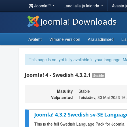
®
Joomla!
Laadi alla ja laienda
Avasta j
Joomla! Downloads
Avaleht
Viimane versioon
Allalaadimised
Li
This page is not yet fully available in your language. M
Joomla! 4 - Swedish 4.3.2.1
Stable
Maturity
Stable
Välja antud
Teisipäev, 30 Mai 2023 16
Joomla! 4.3.2 Swedish sv-SE Languag
This is the full Swedish Language Pack for Joomla! 