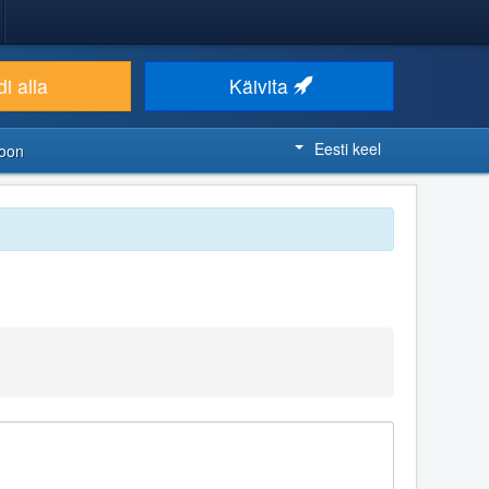
i alla
Käivita
Eesti keel
ioon