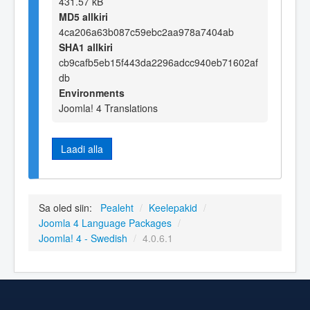
431.57 kB
MD5 allkiri
4ca206a63b087c59ebc2aa978a7404ab
SHA1 allkiri
cb9cafb5eb15f443da2296adcc940eb71602af
db
Environments
Joomla! 4 Translations
Laadi alla
Sa oled siin:
Pealeht
/
Keelepakid
/
Joomla 4 Language Packages
/
Joomla! 4 - Swedish
/
4.0.6.1