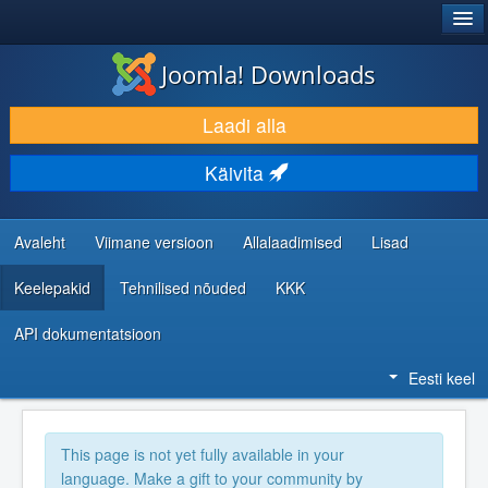
®
JOOMLA!
Joomla! Downloads
LAADI ALLA JA LAIENDA
Laadi alla
AVASTA JA ÕPI
Käivita
KOGUKOND JA KASUTAJATUGI
RESSURSID ARENDAJATELE
Avaleht
Viimane versioon
Allalaadimised
Lisad
Keelepakid
Tehnilised nõuded
KKK
API dokumentatsioon
Eesti keel
This page is not yet fully available in your
language. Make a gift to your community by