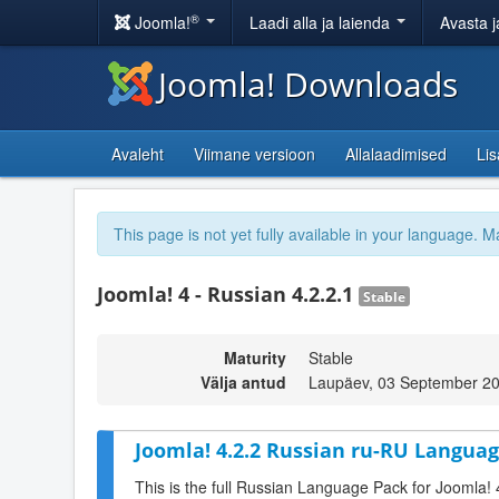
®
Joomla!
Laadi alla ja laienda
Avasta j
Joomla! Downloads
Avaleht
Viimane versioon
Allalaadimised
Li
This page is not yet fully available in your language. M
Joomla! 4 - Russian 4.2.2.1
Stable
Maturity
Stable
Välja antud
Laupäev, 03 September 20
Joomla! 4.2.2 Russian ru-RU Languag
This is the full Russian Language Pack for Joomla! 