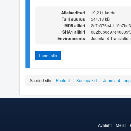
Allalaaditud
19,211 korda
Faili suurus
544.18 kB
MD5 allkiri
2c7c376e4f119c7bd
SHA1 allkiri
082b0b0d97e40839f0
Environments
Joomla! 4 Translation
Laadi alla
Sa oled siin:
Pealeht
/
Keelepakid
/
Joomla 4 Lan
Avaleht
Meist