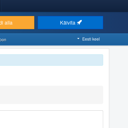
i alla
Käivita
Eesti keel
ioon