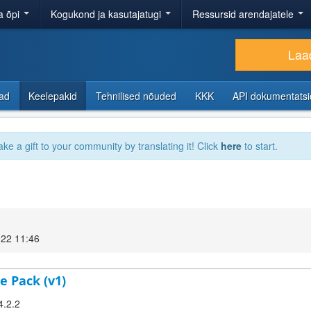
a õpi
Kogukond ja kasutajatugi
Ressursid arendajatele
Laad
sad
Keelepakid
Tehnilised nõuded
KKK
API dokumentats
ake a gift to your community by translating it! Click
here
to start.
22 11:46
e Pack (v1)
4.2.2