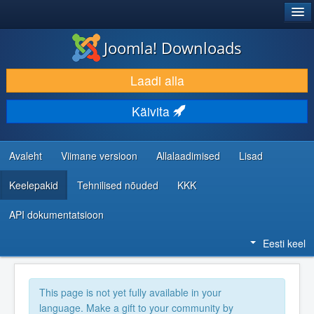
®
JOOMLA!
Joomla! Downloads
LAADI ALLA JA LAIENDA
Laadi alla
AVASTA JA ÕPI
Käivita
KOGUKOND JA KASUTAJATUGI
RESSURSID ARENDAJATELE
Avaleht
Viimane versioon
Allalaadimised
Lisad
Keelepakid
Tehnilised nõuded
KKK
API dokumentatsioon
Eesti keel
This page is not yet fully available in your
language. Make a gift to your community by