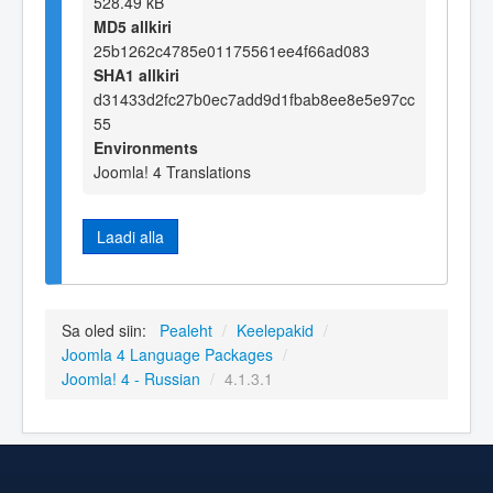
528.49 kB
MD5 allkiri
25b1262c4785e01175561ee4f66ad083
SHA1 allkiri
d31433d2fc27b0ec7add9d1fbab8ee8e5e97cc
55
Environments
Joomla! 4 Translations
Laadi alla
Sa oled siin:
Pealeht
/
Keelepakid
/
Joomla 4 Language Packages
/
Joomla! 4 - Russian
/
4.1.3.1