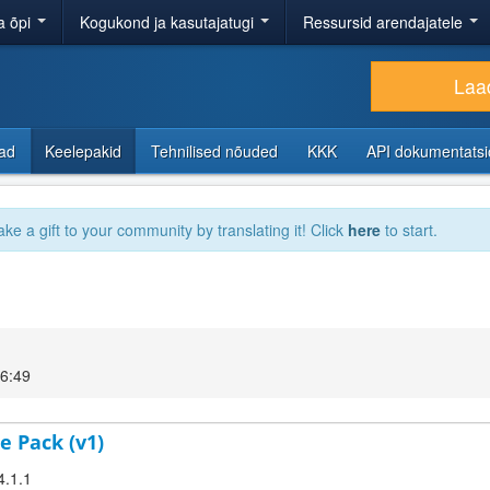
a õpi
Kogukond ja kasutajatugi
Ressursid arendajatele
Laad
sad
Keelepakid
Tehnilised nõuded
KKK
API dokumentats
ake a gift to your community by translating it! Click
here
to start.
16:49
e Pack (v1)
4.1.1