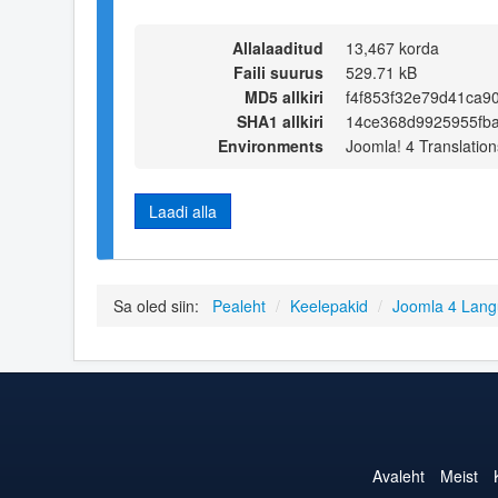
Allalaaditud
13,467 korda
Faili suurus
529.71 kB
MD5 allkiri
f4f853f32e79d41ca9
SHA1 allkiri
14ce368d9925955fb
Environments
Joomla! 4 Translation
Laadi alla
Sa oled siin:
Pealeht
/
Keelepakid
/
Joomla 4 Lan
Avaleht
Meist