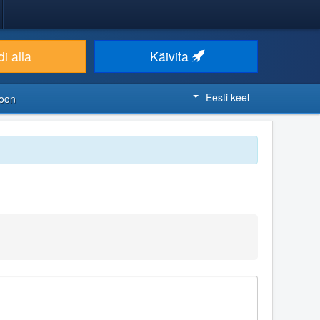
i alla
Käivita
Eesti keel
ioon