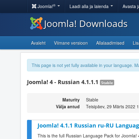
®
Joomla!
Laadi alla ja laienda
Avasta j
Joomla! Downloads
Avaleht
Viimane versioon
Allalaadimised
Li
This page is not yet fully available in your language. M
Joomla! 4 - Russian 4.1.1.1
Stable
Maturity
Stable
Välja antud
Teisipäev, 29 Märts 2022 
Joomla! 4.1.1 Russian ru-RU Languag
This is the full Russian Language Pack for Joomla! 