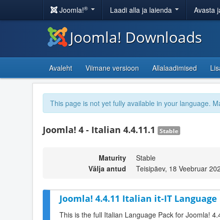
®
Joomla!
Laadi alla ja laienda
Avasta j
Joomla! Downloads
Avaleht
Viimane versioon
Allalaadimised
Li
This page is not yet fully available in your language. M
Joomla! 4 - Italian 4.4.11.1
Stable
Maturity
Stable
Välja antud
Teisipäev, 18 Veebruar 20
Joomla! 4.4.11 Italian it-IT Language
This is the full Italian Language Pack for Joomla! 4.