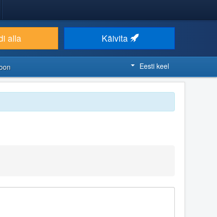
i alla
Käivita
Eesti keel
ioon