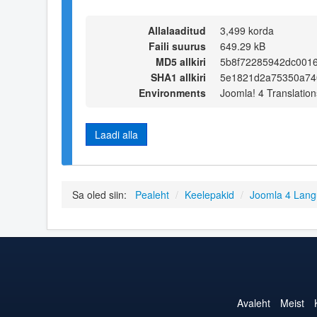
Allalaaditud
3,499 korda
Faili suurus
649.29 kB
MD5 allkiri
5b8f72285942dc001
SHA1 allkiri
5e1821d2a75350a74
Environments
Joomla! 4 Translation
Laadi alla
Sa oled siin:
Pealeht
/
Keelepakid
/
Joomla 4 Lan
Avaleht
Meist