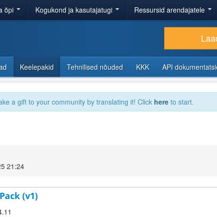
a õpi
Kogukond ja kasutajatugi
Ressursid arendajatele
Laad
sad
Keelepakid
Tehnilised nõuded
KKK
API dokumentats
ake a gift to your community by translating it! Click
here
to start.
25 21:24
 Pack (v1)
4.11