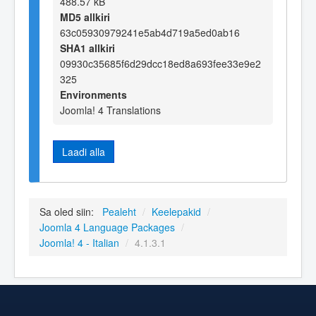
488.57 kB
MD5 allkiri
63c05930979241e5ab4d719a5ed0ab16
SHA1 allkiri
09930c35685f6d29dcc18ed8a693fee33e9e2
325
Environments
Joomla! 4 Translations
Laadi alla
Sa oled siin:
Pealeht
/
Keelepakid
/
Joomla 4 Language Packages
/
Joomla! 4 - Italian
/
4.1.3.1