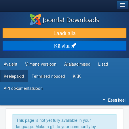
®
JOOMLA!
Joomla! Downloads
LAADI ALLA JA LAIENDA
Laadi alla
AVASTA JA ÕPI
Käivita
KOGUKOND JA KASUTAJATUGI
RESSURSID ARENDAJATELE
Avaleht
Viimane versioon
Allalaadimised
Lisad
Keelepakid
Tehnilised nõuded
KKK
API dokumentatsioon
Eesti keel
This page is not yet fully available in your
language. Make a gift to your community by