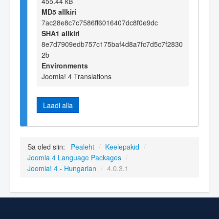
455.44 kB
MD5 allkiri
7ac28e8c7c7586ff6016407dc8f0e9dc
SHA1 allkiri
8e7d7909edb757c175baf4d8a7fc7d5c7f2830
2b
Environments
Joomla! 4 Translations
Laadi alla
Sa oled siin:
Pealeht
/
Keelepakid
/
Joomla 4 Language Packages
/
Joomla! 4 - Hungarian
/
4.0.3.1