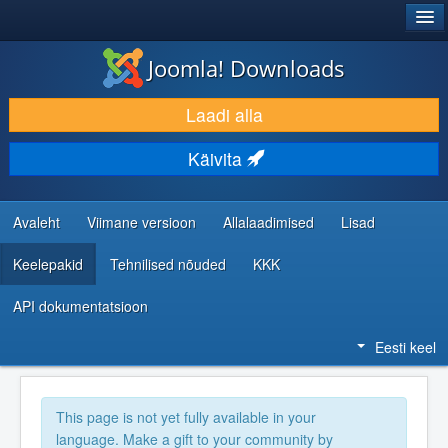
®
JOOMLA!
Joomla! Downloads
LAADI ALLA JA LAIENDA
Laadi alla
AVASTA JA ÕPI
Käivita
KOGUKOND JA KASUTAJATUGI
RESSURSID ARENDAJATELE
Avaleht
Viimane versioon
Allalaadimised
Lisad
Keelepakid
Tehnilised nõuded
KKK
API dokumentatsioon
Eesti keel
This page is not yet fully available in your
language. Make a gift to your community by