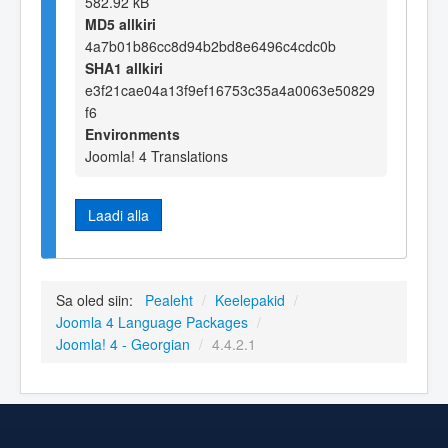
582.92 kB
MD5 allkiri
4a7b01b86cc8d94b2bd8e6496c4cdc0b
SHA1 allkiri
e3f21cae04a13f9ef16753c35a4a0063e50829
f6
Environments
Joomla! 4 Translations
Laadi alla
Sa oled siin:
Pealeht
/
Keelepakid
/
Joomla 4 Language Packages
/
Joomla! 4 - Georgian
/
4.4.2.1