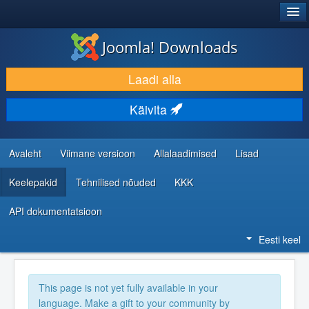
®
JOOMLA!
Joomla! Downloads
LAADI ALLA JA LAIENDA
Laadi alla
AVASTA JA ÕPI
Käivita
KOGUKOND JA KASUTAJATUGI
RESSURSID ARENDAJATELE
Avaleht
Viimane versioon
Allalaadimised
Lisad
Keelepakid
Tehnilised nõuded
KKK
API dokumentatsioon
Eesti keel
This page is not yet fully available in your
language. Make a gift to your community by