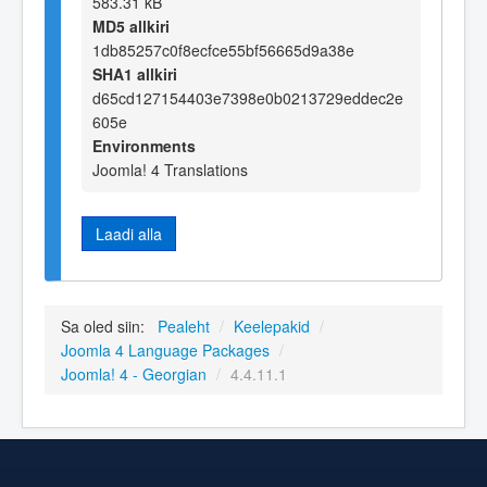
583.31 kB
MD5 allkiri
1db85257c0f8ecfce55bf56665d9a38e
SHA1 allkiri
d65cd127154403e7398e0b0213729eddec2e
605e
Environments
Joomla! 4 Translations
Laadi alla
Sa oled siin:
Pealeht
/
Keelepakid
/
Joomla 4 Language Packages
/
Joomla! 4 - Georgian
/
4.4.11.1