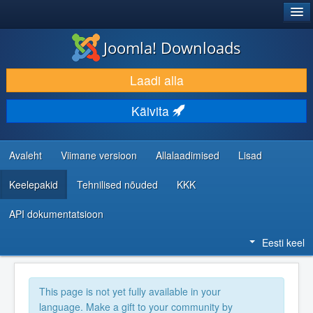
®
JOOMLA!
Joomla! Downloads
LAADI ALLA JA LAIENDA
Laadi alla
AVASTA JA ÕPI
Käivita
KOGUKOND JA KASUTAJATUGI
RESSURSID ARENDAJATELE
Avaleht
Viimane versioon
Allalaadimised
Lisad
Keelepakid
Tehnilised nõuded
KKK
API dokumentatsioon
Eesti keel
This page is not yet fully available in your
language. Make a gift to your community by