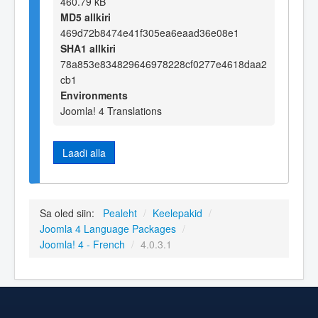
460.79 kB
MD5 allkiri
469d72b8474e41f305ea6eaad36e08e1
SHA1 allkiri
78a853e834829646978228cf0277e4618daa2
cb1
Environments
Joomla! 4 Translations
Laadi alla
Sa oled siin:
Pealeht
/
Keelepakid
/
Joomla 4 Language Packages
/
Joomla! 4 - French
/
4.0.3.1