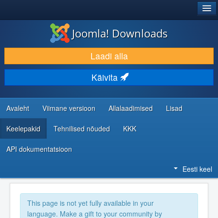
®
JOOMLA!
Joomla! Downloads
LAADI ALLA JA LAIENDA
Laadi alla
AVASTA JA ÕPI
Käivita
KOGUKOND JA KASUTAJATUGI
RESSURSID ARENDAJATELE
Avaleht
Viimane versioon
Allalaadimised
Lisad
Keelepakid
Tehnilised nõuded
KKK
API dokumentatsioon
Eesti keel
This page is not yet fully available in your
language. Make a gift to your community by