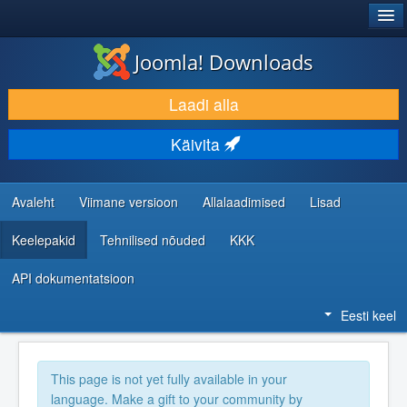
®
JOOMLA!
Joomla! Downloads
LAADI ALLA JA LAIENDA
Laadi alla
AVASTA JA ÕPI
Käivita
KOGUKOND JA KASUTAJATUGI
RESSURSID ARENDAJATELE
Avaleht
Viimane versioon
Allalaadimised
Lisad
Keelepakid
Tehnilised nõuded
KKK
API dokumentatsioon
Eesti keel
This page is not yet fully available in your
language. Make a gift to your community by