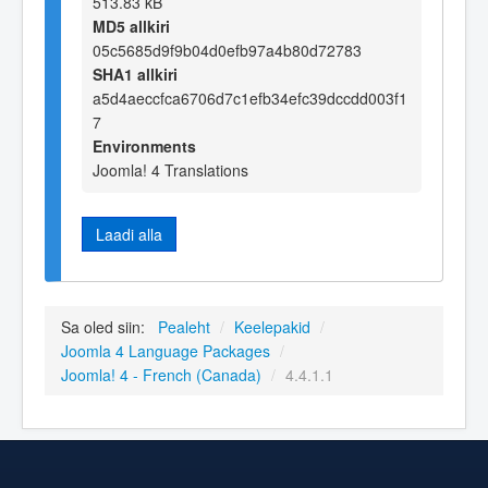
513.83 kB
MD5 allkiri
05c5685d9f9b04d0efb97a4b80d72783
SHA1 allkiri
a5d4aeccfca6706d7c1efb34efc39dccdd003f1
7
Environments
Joomla! 4 Translations
Laadi alla
Sa oled siin:
Pealeht
/
Keelepakid
/
Joomla 4 Language Packages
/
Joomla! 4 - French (Canada)
/
4.4.1.1