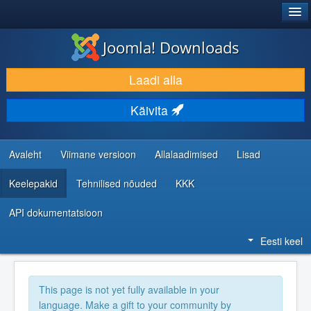
®
JOOMLA!
Joomla! Downloads
LAADI ALLA JA LAIENDA
Laadi alla
AVASTA JA ÕPI
Käivita
KOGUKOND JA KASUTAJATUGI
RESSURSID ARENDAJATELE
Avaleht
Viimane versioon
Allalaadimised
Lisad
Keelepakid
Tehnilised nõuded
KKK
API dokumentatsioon
Eesti keel
This page is not yet fully available in your
language. Make a gift to your community by