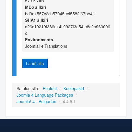
573.56 kB
MD5 allkiri
bd9e1557c2cb57045ecf5582f67bb4f1
SHA1 allkiri
d26c19219f386e14ff9927f3d54fe8c2a960006
c
Environments
Joomla! 4 Translations
Laadi alla
Sa oled siin:
Pealeht
/
Keelepakid
/
Joomla 4 Language Packages
/
Joomla! 4 - Bulgarian
/
4.4.5.1