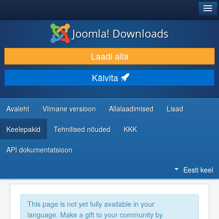
®
JOOMLA!
Joomla! Downloads
LAADI ALLA JA LAIENDA
Laadi alla
AVASTA JA ÕPI
Käivita
KOGUKOND JA KASUTAJATUGI
RESSURSID ARENDAJATELE
Avaleht
Viimane versioon
Allalaadimised
Lisad
Keelepakid
Tehnilised nõuded
KKK
API dokumentatsioon
Eesti keel
This page is not yet fully available in your
language. Make a gift to your community by