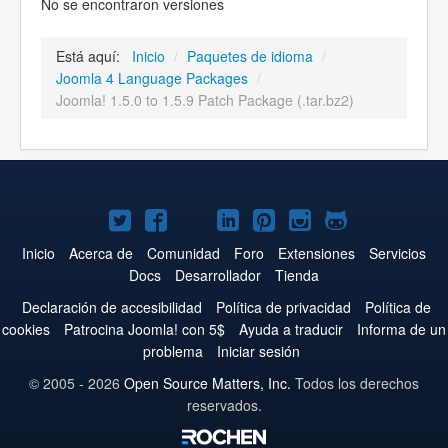
No se encontraron versiones
Está aquí:
Inicio
/
Paquetes de idioma
/
Joomla 4 Language Packages
/
Joomla! 1.5.0 to 1.5.9 Patch Package (.tar.bz2)
Joomla!
Joomla!
Joomla!
Joomla!
Joomla!
Joomla!
Joomla!
en
en
en
en
en
en
en
Inicio
Acerca de
Comunidad
Foro
Extensiones
Servicios
Docs
Desarrollador
Tienda
Twitter
Facebook
YouTube
LinkedIn
Pinterest
Instagram
GitHub
Declaración de accesibilidad
Política de privacidad
Política de
cookies
Patrocina Joomla! con 5$
Ayuda a traducir
Informa de un
problema
Iniciar sesión
© 2005 - 2026
Open Source Matters, Inc.
Todos los derechos
reservados.