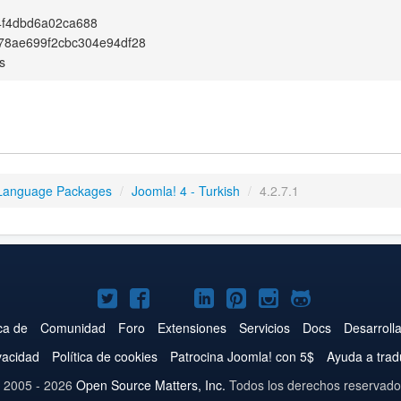
4f4dbd6a02ca688
78ae699f2cbc304e94df28
s
Language Packages
/
Joomla! 4 - Turkish
/
4.2.7.1
Joomla!
Joomla!
Joomla!
Joomla!
Joomla!
Joomla!
Joomla!
en
en
en
en
en
en
en
ca de
Comunidad
Foro
Extensiones
Servicios
Docs
Desarroll
Twitter
Facebook
YouTube
LinkedIn
Pinterest
Instagram
GitHub
ivacidad
Política de cookies
Patrocina Joomla! con 5$
Ayuda a trad
 2005 - 2026
Open Source Matters, Inc.
Todos los derechos reservado