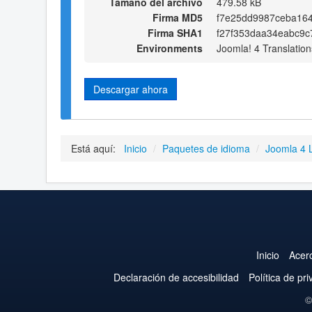
Tamaño del archivo
479.58 kB
Firma MD5
f7e25dd9987ceba16
Firma SHA1
f27f353daa34eabc9c
Environments
Joomla! 4 Translation
Descargar ahora
Está aquí:
Inicio
/
Paquetes de idioma
/
Joomla 4 
Inicio
Acer
Declaración de accesibilidad
Política de pr
©