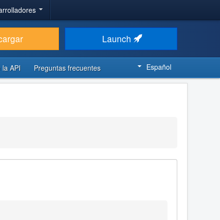
arrolladores
cargar
Launch
Español
 la API
Preguntas frecuentes