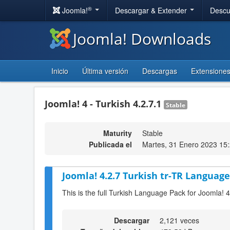
®
Joomla!
Descargar & Extender
Descu
Joomla! Downloads
Inicio
Última versión
Descargas
Extensione
Joomla! 4 - Turkish 4.2.7.1
Stable
Maturity
Stable
Publicada el
Martes, 31 Enero 2023 15
Joomla! 4.2.7 Turkish tr-TR Language
This is the full Turkish Language Pack for Joomla! 4
Descargar
2,121 veces