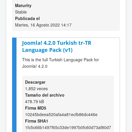
Maturity
Stable
Publicada el
Martes, 16 Agosto 2022 14:17
Joomla! 4.2.0 Turkish tr-TR
Language Pack (v1)
This is the full Turkish Language Pack for
Joomla! 4.2.0
Descargar
1,852 veces
Tamaño del archivo
478.79 kB
Firma MD5
10245bdeea520afa4a81ecfb86dc446e
Firma SHA1
1fc5c66b1497f65c33de1997b0fc60d73af80d7