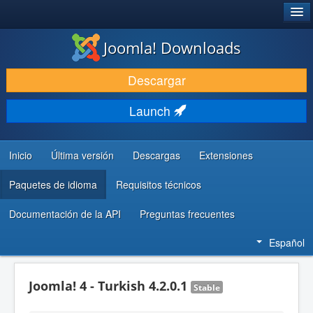
®
JOOMLA!
Joomla! Downloads
DESCARGAR & EXTENDER
Descargar
DESCUBRE & APRENDE
Launch
COMUNIDAD & SOPORTE
RECURSOS PARA DESARROLLADORES
Inicio
Última versión
Descargas
Extensiones
Paquetes de idioma
Requisitos técnicos
Documentación de la API
Preguntas frecuentes
Español
Joomla! 4 - Turkish 4.2.0.1
Stable