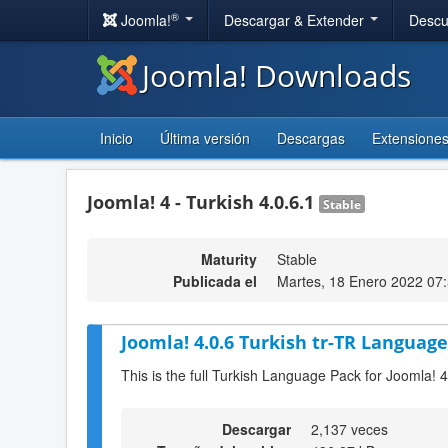
®
Joomla!
Descargar & Extender
Descu
Joomla! Downloads
Inicio
Última versión
Descargas
Extensione
Joomla! 4 - Turkish 4.0.6.1
Stable
Maturity
Stable
Publicada el
Martes, 18 Enero 2022 07
Joomla! 4.0.6 Turkish tr-TR Language
This is the full Turkish Language Pack for Joomla! 4
Descargar
2,137 veces