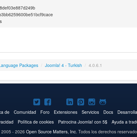
8def03e887d249b
b3bb6259600be51bcf9cace
s
Language Packages
/
Joomla! 4 - Turkish
/
4.0.6.1
Joomla!
Joomla!
Joomla!
Joomla!
Joomla!
Joomla!
Joomla!
en
en
en
en
en
en
en
ca de
Comunidad
Foro
Extensiones
Servicios
Docs
Desarroll
Twitter
Facebook
YouTube
LinkedIn
Pinterest
Instagram
GitHub
ivacidad
Política de cookies
Patrocina Joomla! con 5$
Ayuda a trad
 2005 - 2026
Open Source Matters, Inc.
Todos los derechos reservado