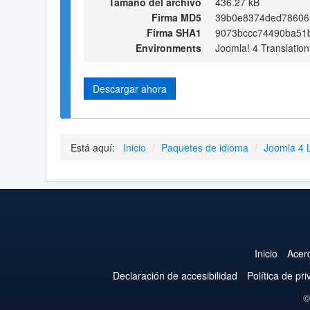
Tamaño del archivo
436.27 kB
Firma MD5
39b0e8374ded78606
Firma SHA1
9073bccc74490ba51
Environments
Joomla! 4 Translation
Descargar ahora
Está aquí:
Inicio
/
Paquetes de idioma
/
Joomla 4 
Inicio
Acer
Declaración de accesibilidad
Política de pr
©