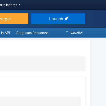
arrolladores
cargar
Launch
Español
 la API
Preguntas frecuentes