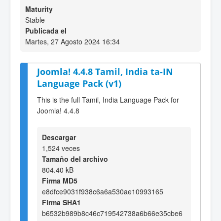
Maturity
Stable
Publicada el
Martes, 27 Agosto 2024 16:34
Joomla! 4.4.8 Tamil, India ta-IN
Language Pack (v1)
This is the full Tamil, India Language Pack for
Joomla! 4.4.8
Descargar
1,524 veces
Tamaño del archivo
804.40 kB
Firma MD5
e8dfce9031f938c6a6a530ae10993165
Firma SHA1
b6532b989b8c46c719542738a6b66e35cbe6