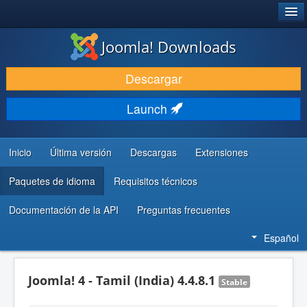
®
JOOMLA!
Joomla! Downloads
DESCARGAR & EXTENDER
Descargar
DESCUBRE & APRENDE
Launch
COMUNIDAD & SOPORTE
RECURSOS PARA DESARROLLADORES
Inicio
Última versión
Descargas
Extensiones
Paquetes de idioma
Requisitos técnicos
Documentación de la API
Preguntas frecuentes
Español
Joomla! 4 - Tamil (India) 4.4.8.1
Stable