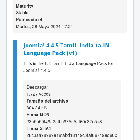
Maturity
Stable
Publicada el
Martes, 28 Mayo 2024 17:21
Joomla! 4.4.5 Tamil, India ta-IN
Language Pack (v1)
This is the full Tamil, India Language Pack for
Joomla! 4.4.5
Descargar
1,727 veces
Tamaño del archivo
804.34 kB
Firma MD5
23a5b50f46a2afbc675e5af60c37c5e8
Firma SHA1
28c3aa98969e46fabd18149c2faf66719ed60b