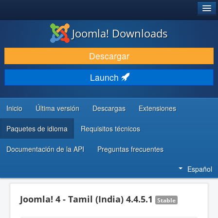
®
JOOMLA!
Joomla! Downloads
DESCARGAR & EXTENDER
Descargar
DESCUBRE & APRENDE
Launch
COMUNIDAD & SOPORTE
RECURSOS PARA DESARROLLADORES
Inicio
Última versión
Descargas
Extensiones
Paquetes de idioma
Requisitos técnicos
Documentación de la API
Preguntas frecuentes
Español
Joomla! 4 - Tamil (India) 4.4.5.1
Stable