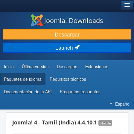
®
JOOMLA!
Joomla! Downloads
DESCARGAR & EXTENDER
Descargar
DESCUBRE & APRENDE
Launch
COMUNIDAD & SOPORTE
RECURSOS PARA DESARROLLADORES
Inicio
Última versión
Descargas
Extensiones
Paquetes de idioma
Requisitos técnicos
Documentación de la API
Preguntas frecuentes
Español
Joomla! 4 - Tamil (India) 4.4.10.1
Stable