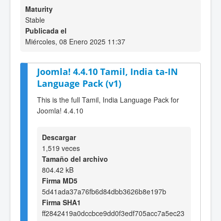
Maturity
Stable
Publicada el
Miércoles, 08 Enero 2025 11:37
Joomla! 4.4.10 Tamil, India ta-IN
Language Pack (v1)
This is the full Tamil, India Language Pack for
Joomla! 4.4.10
Descargar
1,519 veces
Tamaño del archivo
804.42 kB
Firma MD5
5d41ada37a76fb6d84dbb3626b8e197b
Firma SHA1
ff2842419a0dccbce9dd0f3edf705acc7a5ec23