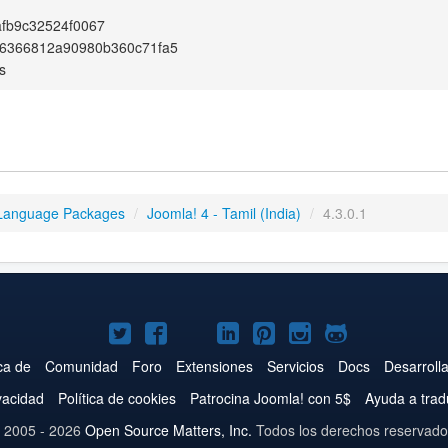
fb9c32524f0067
6366812a90980b360c71fa5
s
Language Packages
/
Joomla! 4 - Tamil (India)
/
4.3.0.1
Joomla!
Joomla!
Joomla!
Joomla!
Joomla!
Joomla!
Joomla!
en
en
en
en
en
en
en
ca de
Comunidad
Foro
Extensiones
Servicios
Docs
Desarroll
Twitter
Facebook
YouTube
LinkedIn
Pinterest
Instagram
GitHub
ivacidad
Política de cookies
Patrocina Joomla! con 5$
Ayuda a trad
 2005 - 2026
Open Source Matters, Inc.
Todos los derechos reservado