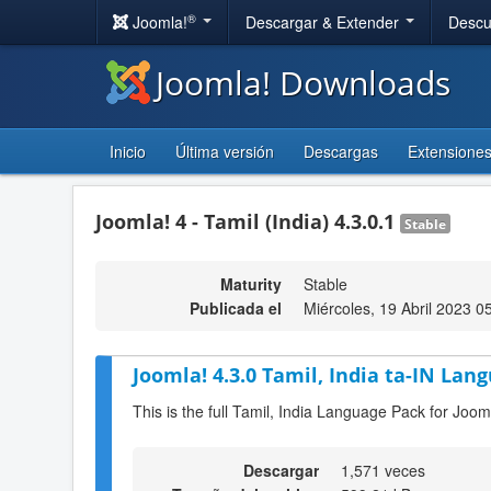
®
Joomla!
Descargar & Extender
Descu
Joomla! Downloads
Inicio
Última versión
Descargas
Extensione
Joomla! 4 - Tamil (India) 4.3.0.1
Stable
Maturity
Stable
Publicada el
Miércoles, 19 Abril 2023 0
Joomla! 4.3.0 Tamil, India ta-IN Lan
This is the full Tamil, India Language Pack for Joom
Descargar
1,571 veces