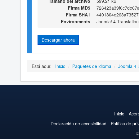
Tamaño del archivo
599.21 kB
Firma MD5
726423a39f0c7de67a
Firma SHA1
4401804e268a73527
Environments
Joomla! 4 Translation
Descargar ahora
Está aquí:
Inicio
/
Paquetes de idioma
/
Joomla 4 
Inicio
Acer
Declaración de accesibilidad
Política de pr
©