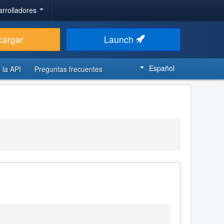
arrolladores
cargar
Launch
Español
 la API
Preguntas frecuentes