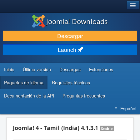
®
JOOMLA!
Joomla! Downloads
DESCARGAR & EXTENDER
Descargar
DESCUBRE & APRENDE
Launch
COMUNIDAD & SOPORTE
RECURSOS PARA DESARROLLADORES
Inicio
Última versión
Descargas
Extensiones
Paquetes de idioma
Requisitos técnicos
Documentación de la API
Preguntas frecuentes
Español
Joomla! 4 - Tamil (India) 4.1.3.1
Stable