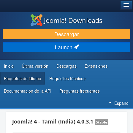
®
JOOMLA!
Joomla! Downloads
DESCARGAR & EXTENDER
Descargar
DESCUBRE & APRENDE
Launch
COMUNIDAD & SOPORTE
RECURSOS PARA DESARROLLADORES
Inicio
Última versión
Descargas
Extensiones
Paquetes de idioma
Requisitos técnicos
Documentación de la API
Preguntas frecuentes
Español
Joomla! 4 - Tamil (India) 4.0.3.1
Stable