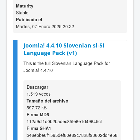
Maturity
Stable
Publicada el
Martes, 07 Enero 2025 20:22
Joomla! 4.4.10 Slovenian sl-SI
Language Pack (v1)
This is the full Slovenian Language Pack for
Joomla! 4.4.10
Descargar
1,519 veces
Tamaño del archivo
597.72 kB
Firma MD5
112a9cf1d0b2badec85fe6e1d49645cf
Firma SHA1
b46ebbe6f1565def80e89c7828f93602dd4e58