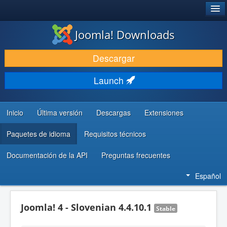
®
JOOMLA!
Joomla! Downloads
DESCARGAR & EXTENDER
Descargar
DESCUBRE & APRENDE
Launch
COMUNIDAD & SOPORTE
RECURSOS PARA DESARROLLADORES
Inicio
Última versión
Descargas
Extensiones
Paquetes de idioma
Requisitos técnicos
Documentación de la API
Preguntas frecuentes
Español
Joomla! 4 - Slovenian 4.4.10.1
Stable