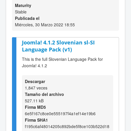
Maturity
Stable
Publicada el
Miércoles, 30 Marzo 2022 18:55
Joomla! 4.1.2 Slovenian sl-SI
Language Pack (v1)
This is the full Slovenian Language Pack for
Joomla! 4.1.2
Descargar
1,847 veces
Tamaño del archivo
527.11 kB
Firma MD5
6e5f167c8ce0e555197f4a1ef14e19b6
Firma SHA1
f195c6af48014205c892bde5f8ce103b522d18