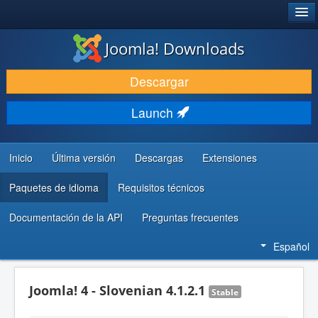
®
JOOMLA!
Joomla! Downloads
DESCARGAR & EXTENDER
Descargar
DESCUBRE & APRENDE
Launch
COMUNIDAD & SOPORTE
RECURSOS PARA DESARROLLADORES
Inicio
Última versión
Descargas
Extensiones
Paquetes de idioma
Requisitos técnicos
Documentación de la API
Preguntas frecuentes
Español
Joomla! 4 - Slovenian 4.1.2.1
Stable