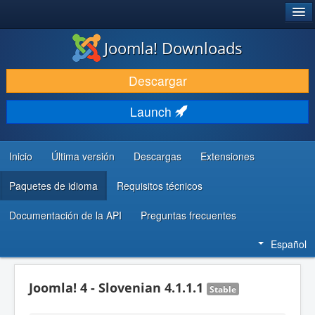
®
JOOMLA!
Joomla! Downloads
DESCARGAR & EXTENDER
Descargar
DESCUBRE & APRENDE
Launch
COMUNIDAD & SOPORTE
RECURSOS PARA DESARROLLADORES
Inicio
Última versión
Descargas
Extensiones
Paquetes de idioma
Requisitos técnicos
Documentación de la API
Preguntas frecuentes
Español
Joomla! 4 - Slovenian 4.1.1.1
Stable