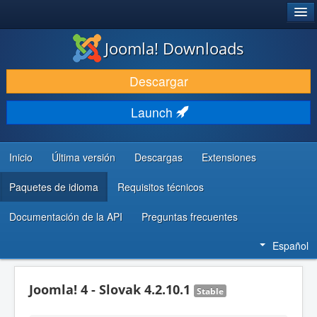
®
JOOMLA!
Joomla! Downloads
DESCARGAR & EXTENDER
Descargar
DESCUBRE & APRENDE
Launch
COMUNIDAD & SOPORTE
RECURSOS PARA DESARROLLADORES
Inicio
Última versión
Descargas
Extensiones
Paquetes de idioma
Requisitos técnicos
Documentación de la API
Preguntas frecuentes
Español
Joomla! 4 - Slovak 4.2.10.1
Stable