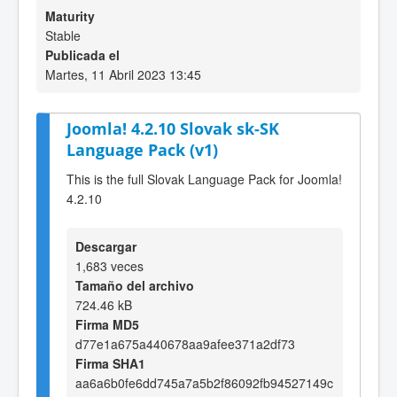
Maturity
Stable
Publicada el
Martes, 11 Abril 2023 13:45
Joomla! 4.2.10 Slovak sk-SK
Language Pack (v1)
This is the full Slovak Language Pack for Joomla!
4.2.10
Descargar
1,683 veces
Tamaño del archivo
724.46 kB
Firma MD5
d77e1a675a440678aa9afee371a2df73
Firma SHA1
aa6a6b0fe6dd745a7a5b2f86092fb94527149c