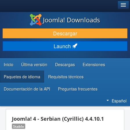
®
JOOMLA!
Joomla! Downloads
DESCARGAR & EXTENDER
Descargar
DESCUBRE & APRENDE
Launch
COMUNIDAD & SOPORTE
RECURSOS PARA DESARROLLADORES
Inicio
Última versión
Descargas
Extensiones
Paquetes de idioma
Requisitos técnicos
Documentación de la API
Preguntas frecuentes
Español
Joomla! 4 - Serbian (Cyrillic) 4.4.10.1
Stable