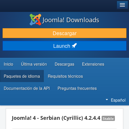
®
JOOMLA!
Joomla! Downloads
DESCARGAR & EXTENDER
Descargar
DESCUBRE & APRENDE
Launch
COMUNIDAD & SOPORTE
RECURSOS PARA DESARROLLADORES
Inicio
Última versión
Descargas
Extensiones
Paquetes de idioma
Requisitos técnicos
Documentación de la API
Preguntas frecuentes
Español
Joomla! 4 - Serbian (Cyrillic) 4.2.4.4
Stable