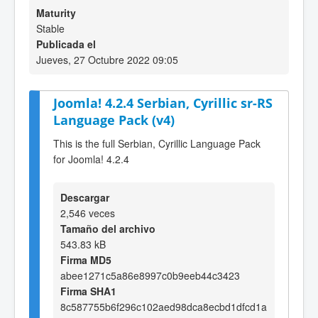
Maturity
Stable
Publicada el
Jueves, 27 Octubre 2022 09:05
Joomla! 4.2.4 Serbian, Cyrillic sr-RS
Language Pack (v4)
This is the full Serbian, Cyrillic Language Pack
for Joomla! 4.2.4
Descargar
2,546 veces
Tamaño del archivo
543.83 kB
Firma MD5
abee1271c5a86e8997c0b9eeb44c3423
Firma SHA1
8c587755b6f296c102aed98dca8ecbd1dfcd1a