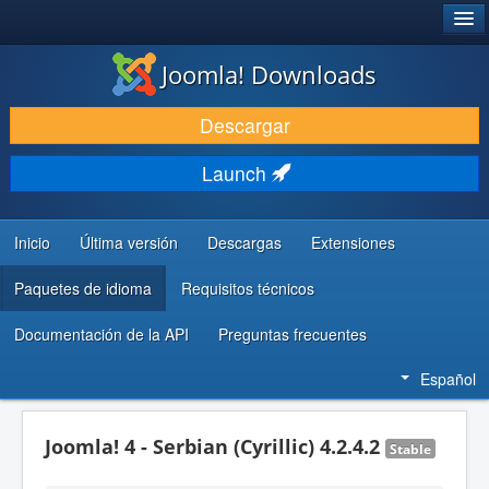
®
JOOMLA!
Joomla! Downloads
DESCARGAR & EXTENDER
Descargar
DESCUBRE & APRENDE
Launch
COMUNIDAD & SOPORTE
RECURSOS PARA DESARROLLADORES
Inicio
Última versión
Descargas
Extensiones
Paquetes de idioma
Requisitos técnicos
Documentación de la API
Preguntas frecuentes
Español
Joomla! 4 - Serbian (Cyrillic) 4.2.4.2
Stable