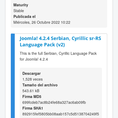
Maturity
Stable
Publicada el
Miércoles, 26 Octubre 2022 10:22
Joomla! 4.2.4 Serbian, Cyrillic sr-RS
Language Pack (v2)
This is the full Serbian, Cyrillic Language Pack
for Joomla! 4.2.4
Descargar
1,528 veces
Tamaño del archivo
543.61 kB
Firma MD5
699fcdeb7ac8b24fe68a327ac6ab09fb
Firma SHA1
892915fef5805bb08aab157c5d5138704249f5