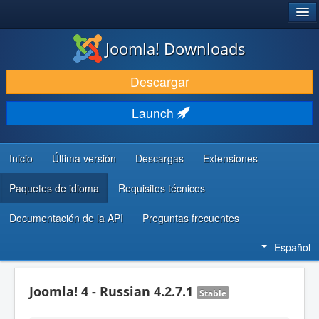
®
JOOMLA!
Joomla! Downloads
DESCARGAR & EXTENDER
Descargar
DESCUBRE & APRENDE
Launch
COMUNIDAD & SOPORTE
RECURSOS PARA DESARROLLADORES
Inicio
Última versión
Descargas
Extensiones
Paquetes de idioma
Requisitos técnicos
Documentación de la API
Preguntas frecuentes
Español
Joomla! 4 - Russian 4.2.7.1
Stable