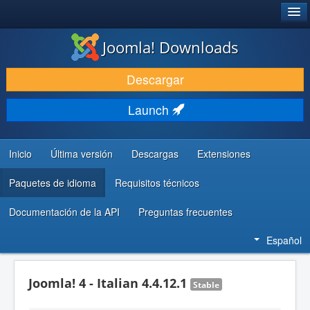
®
JOOMLA!
Joomla! Downloads
DESCARGAR & EXTENDER
Descargar
DESCUBRE & APRENDE
Launch
COMUNIDAD & SOPORTE
RECURSOS PARA DESARROLLADORES
Inicio
Última versión
Descargas
Extensiones
Paquetes de idioma
Requisitos técnicos
Documentación de la API
Preguntas frecuentes
Español
Joomla! 4 - Italian 4.4.12.1
Stable