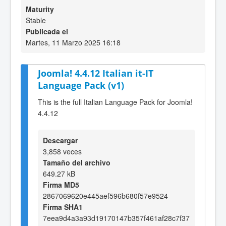
Maturity
Stable
Publicada el
Martes, 11 Marzo 2025 16:18
Joomla! 4.4.12 Italian it-IT
Language Pack (v1)
This is the full Italian Language Pack for Joomla!
4.4.12
Descargar
3,858 veces
Tamaño del archivo
649.27 kB
Firma MD5
2867069620e445aef596b680f57e9524
Firma SHA1
7eea9d4a3a93d19170147b357f461af28c7f37