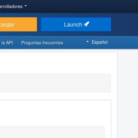
arrolladores
cargar
Launch
Español
 la API
Preguntas frecuentes