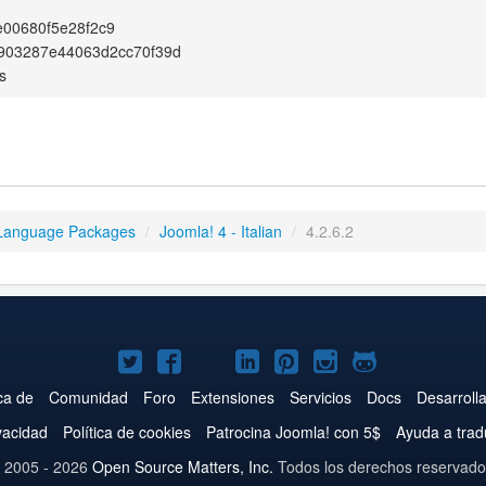
00680f5e28f2c9
903287e44063d2cc70f39d
s
Language Packages
/
Joomla! 4 - Italian
/
4.2.6.2
Joomla!
Joomla!
Joomla!
Joomla!
Joomla!
Joomla!
Joomla!
en
en
en
en
en
en
en
ca de
Comunidad
Foro
Extensiones
Servicios
Docs
Desarroll
Twitter
Facebook
YouTube
LinkedIn
Pinterest
Instagram
GitHub
ivacidad
Política de cookies
Patrocina Joomla! con 5$
Ayuda a trad
 2005 - 2026
Open Source Matters, Inc.
Todos los derechos reservado