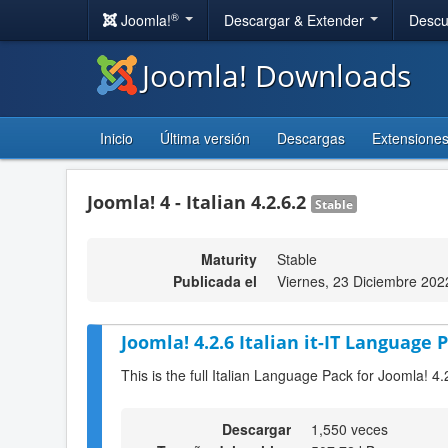
®
Joomla!
Descargar & Extender
Descu
Joomla! Downloads
Inicio
Última versión
Descargas
Extensione
Joomla! 4 - Italian 4.2.6.2
Stable
Maturity
Stable
Publicada el
Viernes, 23 Diciembre 202
Joomla! 4.2.6 Italian it-IT Language P
This is the full Italian Language Pack for Joomla! 4.
Descargar
1,550 veces