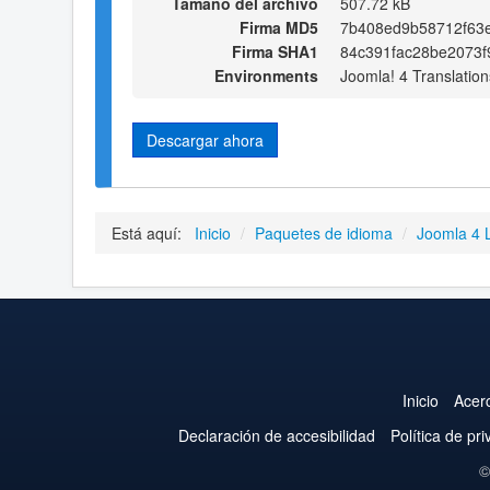
Tamaño del archivo
507.72 kB
Firma MD5
7b408ed9b58712f63e
Firma SHA1
84c391fac28be2073f
Environments
Joomla! 4 Translation
Descargar ahora
Está aquí:
Inicio
/
Paquetes de idioma
/
Joomla 4 
Inicio
Acer
Declaración de accesibilidad
Política de pr
©