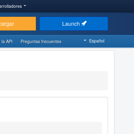
arrolladores
cargar
Launch
Español
 la API
Preguntas frecuentes