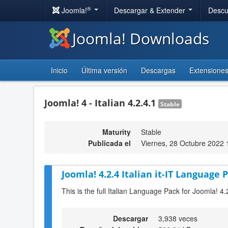
®
Joomla!
Descargar & Extender
Descu
Joomla! Downloads
Inicio
Última versión
Descargas
Extensione
Joomla! 4 - Italian 4.2.4.1
Stable
Maturity
Stable
Publicada el
Viernes, 28 Octubre 2022 
Joomla! 4.2.4 Italian it-IT Language P
This is the full Italian Language Pack for Joomla! 4.
Descargar
3,938 veces