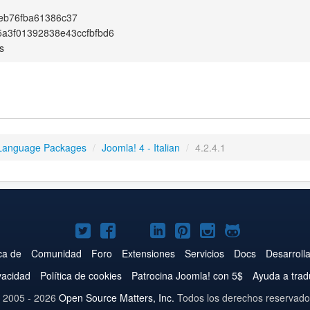
eb76fba61386c37
a3f01392838e43ccfbfbd6
s
Language Packages
/
Joomla! 4 - Italian
/
4.2.4.1
Joomla!
Joomla!
Joomla!
Joomla!
Joomla!
Joomla!
Joomla!
en
en
en
en
en
en
en
ca de
Comunidad
Foro
Extensiones
Servicios
Docs
Desarroll
Twitter
Facebook
YouTube
LinkedIn
Pinterest
Instagram
GitHub
ivacidad
Política de cookies
Patrocina Joomla! con 5$
Ayuda a trad
 2005 - 2026
Open Source Matters, Inc.
Todos los derechos reservado