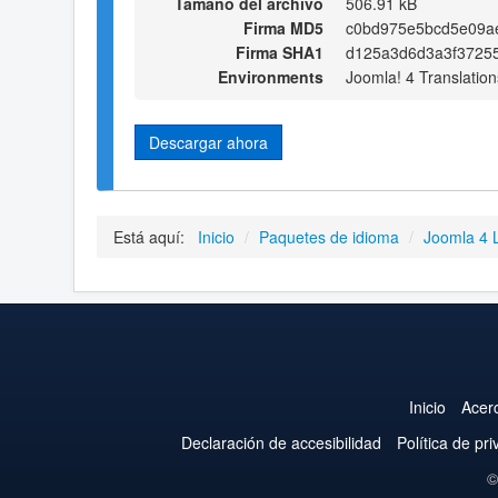
Tamaño del archivo
506.91 kB
Firma MD5
c0bd975e5bcd5e09a
Firma SHA1
d125a3d6d3a3f37255
Environments
Joomla! 4 Translation
Descargar ahora
Está aquí:
Inicio
/
Paquetes de idioma
/
Joomla 4 
Inicio
Acer
Declaración de accesibilidad
Política de pr
©