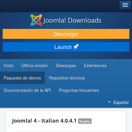
®
JOOMLA!
Joomla! Downloads
DESCARGAR & EXTENDER
Descargar
DESCUBRE & APRENDE
Launch
COMUNIDAD & SOPORTE
RECURSOS PARA DESARROLLADORES
Inicio
Última versión
Descargas
Extensiones
Paquetes de idioma
Requisitos técnicos
Documentación de la API
Preguntas frecuentes
Español
Joomla! 4 - Italian 4.0.4.1
Stable