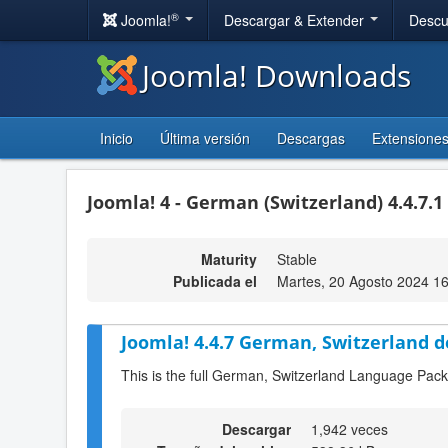
®
Joomla!
Descargar & Extender
Descu
Joomla! Downloads
Inicio
Última versión
Descargas
Extensione
Joomla! 4 - German (Switzerland) 4.4.7.1
Maturity
Stable
Publicada el
Martes, 20 Agosto 2024 1
Joomla! 4.4.7 German, Switzerland 
This is the full German, Switzerland Language Pack
Descargar
1,942 veces