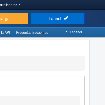
arrolladores
cargar
Launch
Español
 la API
Preguntas frecuentes