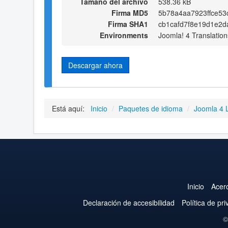
Tamaño del archivo
538.36 kB
Firma MD5
5b78a4aa7923ffce53
Firma SHA1
cb1cafd7f8e19d1e2d
Environments
Joomla! 4 Translation
Descargar ahora
Está aquí:
Inicio
/
Paquetes de idioma
/
Joomla 4 
Inicio
Acer
Declaración de accesibilidad
Política de pr
©