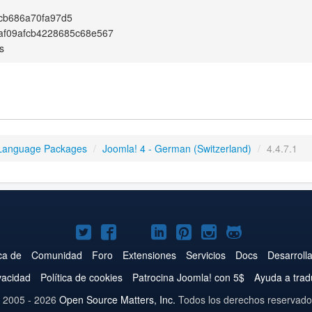
cb686a70fa97d5
af09afcb4228685c68e567
s
Language Packages
/
Joomla! 4 - German (Switzerland)
/
4.4.7.1
Joomla!
Joomla!
Joomla!
Joomla!
Joomla!
Joomla!
Joomla!
en
en
en
en
en
en
en
ca de
Comunidad
Foro
Extensiones
Servicios
Docs
Desarroll
Twitter
Facebook
YouTube
LinkedIn
Pinterest
Instagram
GitHub
ivacidad
Política de cookies
Patrocina Joomla! con 5$
Ayuda a trad
 2005 - 2026
Open Source Matters, Inc.
Todos los derechos reservado