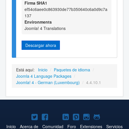
Firma SHA1
ef54c6aee0c863930de77b350640c6a0d9c7a
137
Environments
Joomla! 4 Translations
Descargar ahora
Está aquí:
Inicio
/
Paquetes de idioma
/
Joomla 4 Language Packages
/
Joomla! 4 - German (Luxembourg)
/
4.4.10.1
Joomla!
Joomla!
Joomla!
Joomla!
Joomla!
Joomla!
Joomla!
en
en
en
en
en
en
en
Inicio
Acerca de
Comunidad
Foro
Extensiones
Servicios