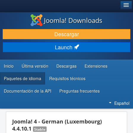
®
JOOMLA!
Joomla! Downloads
DESCARGAR & EXTENDER
Descargar
DESCUBRE & APRENDE
Launch
COMUNIDAD & SOPORTE
RECURSOS PARA DESARROLLADORES
Inicio
Última versión
Descargas
Extensiones
Paquetes de idioma
Requisitos técnicos
Documentación de la API
Preguntas frecuentes
Español
Joomla! 4 - German (Luxembourg)
4.4.10.1
Stable