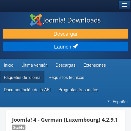
®
JOOMLA!
Joomla! Downloads
DESCARGAR & EXTENDER
Descargar
DESCUBRE & APRENDE
Launch
COMUNIDAD & SOPORTE
RECURSOS PARA DESARROLLADORES
Inicio
Última versión
Descargas
Extensiones
Paquetes de idioma
Requisitos técnicos
Documentación de la API
Preguntas frecuentes
Español
Joomla! 4 - German (Luxembourg) 4.2.9.1
Stable