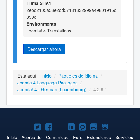
Firma SHA1
2ebd2105a56e2dd57181632999a49801915d
899d
Environments
Joomla! 4 Translations
Descargar ahora
Está aquí:
Inicio
/
Paquetes de idioma
/
Joomla 4 Language Packages
/
Joomla! 4 - German (Luxembourg)
/
4.2.9.1
Joomla!
Joomla!
Joomla!
Joomla!
Joomla!
Joomla!
Joomla!
en
en
en
en
en
en
en
Inicio
Acerca de
Comunidad
Foro
Extensiones
Servicios