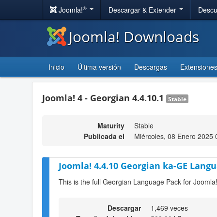
®
Joomla!
Descargar & Extender
Descu
Joomla! Downloads
Inicio
Última versión
Descargas
Extensione
Joomla! 4 - Georgian 4.4.10.1
Stable
Maturity
Stable
Publicada el
Miércoles, 08 Enero 2025 
Joomla! 4.4.10 Georgian ka-GE Langu
This is the full Georgian Language Pack for Joomla
Descargar
1,469 veces