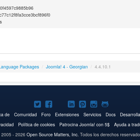
e0f4597c9885b96
77c12f8fa3cce3bcf896f0
s
Language Packages
/
Joomla! 4 - Georgian
/
4.4.10.1
Joomla!
Joomla!
Joomla!
Joomla!
Joomla!
Joomla!
Joomla!
en
en
en
en
en
en
en
ca de
Comunidad
Foro
Extensiones
Servicios
Docs
Desarroll
Twitter
Facebook
YouTube
LinkedIn
Pinterest
Instagram
GitHub
ivacidad
Política de cookies
Patrocina Joomla! con 5$
Ayuda a trad
 2005 - 2026
Open Source Matters, Inc.
Todos los derechos reservado