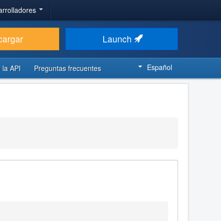
arrolladores
cargar
Launch
Español
 la API
Preguntas frecuentes