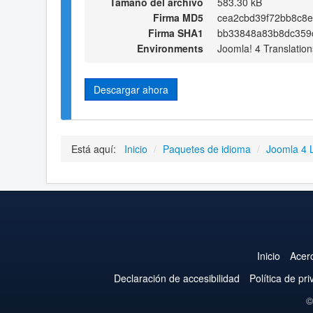
Tamaño del archivo
583.30 kB
Firma MD5
cea2cbd39f72bb8c8
Firma SHA1
bb33848a83b8dc359c
Environments
Joomla! 4 Translation
Descargar ahora
Está aquí:
Inicio
/
Paquetes de idioma
/
Joomla 4 
Inicio
Acer
Declaración de accesibilidad
Política de pr
©