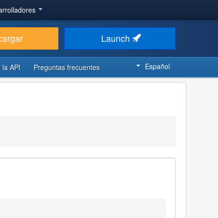
arrolladores
cargar
Launch
Español
 la API
Preguntas frecuentes