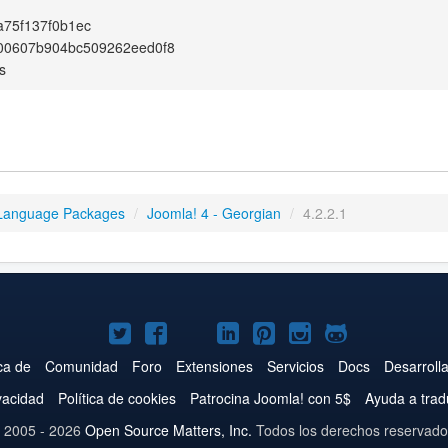
a75f137f0b1ec
00607b904bc509262eed0f8
s
Language Packages
/
Joomla! 4 - Georgian
/
4.2.2.1
Joomla!
Joomla!
Joomla!
Joomla!
Joomla!
Joomla!
Joomla!
en
en
en
en
en
en
en
ca de
Comunidad
Foro
Extensiones
Servicios
Docs
Desarroll
Twitter
Facebook
YouTube
LinkedIn
Pinterest
Instagram
GitHub
ivacidad
Política de cookies
Patrocina Joomla! con 5$
Ayuda a trad
 2005 - 2026
Open Source Matters, Inc.
Todos los derechos reservado