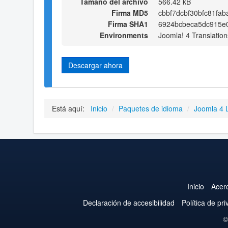
Tamaño del archivo
566.42 kB
Firma MD5
cbbf7dcbf30bfc81fab
Firma SHA1
6924bcbeca5dc915e
Environments
Joomla! 4 Translation
Descargar ahora
Está aquí:
Inicio
/
Paquetes de idioma
/
Joomla 4 
Inicio
Acer
Declaración de accesibilidad
Política de pr
©