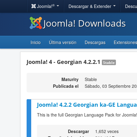
®
Joomla!
Descargar & Extender
Descu
Joomla! Downloads
Inicio
Última versión
Descargas
Extensione
Joomla! 4 - Georgian 4.2.2.1
Stable
Maturity
Stable
Publicada el
Sábado, 03 Septiembre 20
Joomla! 4.2.2 Georgian ka-GE Langua
This is the full Georgian Language Pack for Joomla!
Descargar
1,652 veces