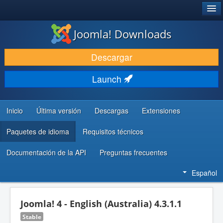
®
JOOMLA!
Joomla! Downloads
DESCARGAR & EXTENDER
Descargar
DESCUBRE & APRENDE
Launch
COMUNIDAD & SOPORTE
RECURSOS PARA DESARROLLADORES
Inicio
Última versión
Descargas
Extensiones
Paquetes de idioma
Requisitos técnicos
Documentación de la API
Preguntas frecuentes
Español
Joomla! 4 - English (Australia) 4.3.1.1
Stable