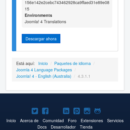
156e142e2cebc743462928ca9ffaed31e89e08
15
Environments
Joomla! 4 Translations
Descargar ahora
Está aquí:
Inicio
/
Paquetes de idioma
/
Joomla 4 Language Packages
/
Joomla! 4 - English (Australia)
/
4.3.1.1
Joomla!
Joomla!
Joomla!
Joomla!
Joomla!
Joomla!
Joomla!
en
en
en
en
en
en
en
Inicio
Acerca de
Comunidad
Foro
Extensiones
Servicios
Docs
Desarrollador
Tienda
Twitter
Facebook
YouTube
LinkedIn
Pinterest
Instagram
GitHub