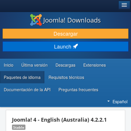
®
JOOMLA!
Joomla! Downloads
DESCARGAR & EXTENDER
Descargar
DESCUBRE & APRENDE
Launch
COMUNIDAD & SOPORTE
RECURSOS PARA DESARROLLADORES
Inicio
Última versión
Descargas
Extensiones
Paquetes de idioma
Requisitos técnicos
Documentación de la API
Preguntas frecuentes
Español
Joomla! 4 - English (Australia) 4.2.2.1
Stable