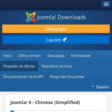
®
JOOMLA!
Joomla! Downloads
DESCARGAR & EXTENDER
Descargar
DESCUBRE & APRENDE
Launch
COMUNIDAD & SOPORTE
RECURSOS PARA DESARROLLADORES
Inicio
Última versión
Descargas
Extensiones
Paquetes de idioma
Requisitos técnicos
Documentación de la API
Preguntas frecuentes
Español
Joomla! 4 - Chinese (Simplified)