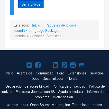
Ver archivos
Está aquí:
Inicio
/
Paquetes de idioma
/
Joomla 4 Language Packages
/
Joomla! 4 - Chinese (Simplified)
Joomla!
Joomla!
Joomla!
Joomla!
Joomla!
Joomla!
Joomla!
en
en
en
en
en
en
en
Inicio
Acerca de
Comunidad
Foro
Extensiones
Servicios
Docs
Desarrollador
Tienda
Twitter
Facebook
YouTube
LinkedIn
Pinterest
Instagram
GitHub
Declaración de accesibilidad
Política de privacidad
Política de
cookies
Patrocina Joomla! con 5$
Ayuda a traducir
Informa de un
problema
Iniciar sesión
© 2005 - 2026
Open Source Matters, Inc.
Todos los derechos