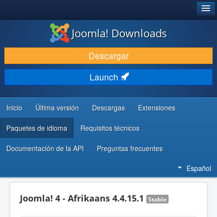
®
JOOMLA!
Joomla! Downloads
DESCARGAR & EXTENDER
Descargar
DESCUBRE & APRENDE
Launch
COMUNIDAD & SOPORTE
RECURSOS PARA DESARROLLADORES
Inicio
Última versión
Descargas
Extensiones
Paquetes de idioma
Requisitos técnicos
Documentación de la API
Preguntas frecuentes
Español
Joomla! 4 - Afrikaans 4.4.15.1
Stable