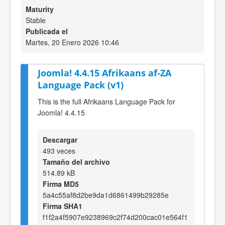
Maturity
Stable
Publicada el
Martes, 20 Enero 2026 10:46
Joomla! 4.4.15 Afrikaans af-ZA
Language Pack (v1)
This is the full Afrikaans Language Pack for
Joomla! 4.4.15
Descargar
493 veces
Tamaño del archivo
514.89 kB
Firma MD5
5a4c55af8d2be9da1d6861499b29285e
Firma SHA1
f1f2a4f5907e9238969c2f74d200cac01e564f1