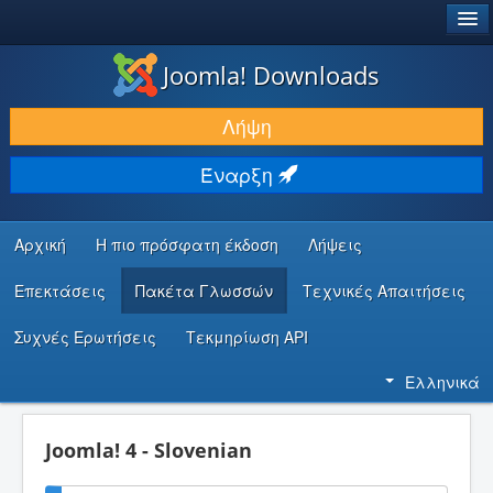
®
JOOMLA!
Joomla! Downloads
ΛΉΨΕΙΣ & ΕΠΕΚΤΆΣΕΙΣ
Λήψη
ΕΎΡΕΣΗ & ΜΆΘΗΣΗ
Έναρξη
ΚΟΙΝΌΤΗΤΑ & ΥΠΟΣΤΉΡΙΞΗ
ΠΌΡΟΙ ΠΡΟΓΡΑΜΜΑΤΙΣΤΏΝ
Αρχική
Η πιο πρόσφατη έκδοση
Λήψεις
Επεκτάσεις
Πακέτα Γλωσσών
Τεχνικές Απαιτήσεις
Συχνές Ερωτήσεις
Τεκμηρίωση API
Ελληνικά
Joomla! 4 - Slovenian