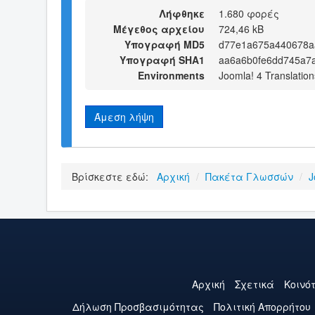
Λήφθηκε
1.680 φορές
Μέγεθος αρχείου
724,46 kB
Υπογραφή MD5
d77e1a675a440678a
Υπογραφή SHA1
aa6a6b0fe6dd745a7
Environments
Joomla! 4 Translation
Άμεση λήψη
Βρίσκεστε εδώ:
Αρχική
/
Πακέτα Γλωσσών
/
J
Αρχική
Σχετικά
Κοινό
Δήλωση Προσβασιμότητας
Πολιτική Aπορρήτου