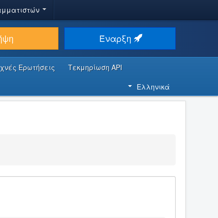
αμματιστών
ήψη
Έναρξη
υχνές Ερωτήσεις
Τεκμηρίωση API
Ελληνικά