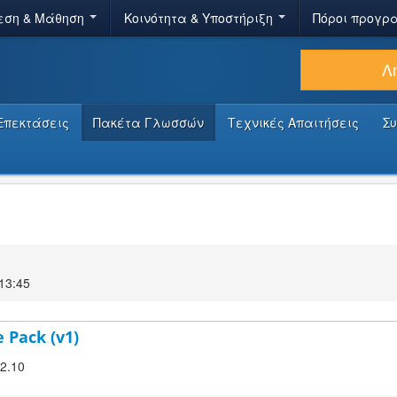
εση & Μάθηση
Κοινότητα & Υποστήριξη
Πόροι προγρ
Λ
Επεκτάσεις
Πακέτα Γλωσσών
Τεχνικές Απαιτήσεις
Σ
13:45
 Pack (v1)
.2.10