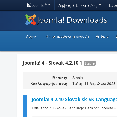
®
Joomla!
Λήψεις & Επεκτάσεις
Εύρ
Joomla! Downloads
Αρχική
Η πιο πρόσφατη έκδοση
Λήψεις
Joomla! 4 - Slovak 4.2.10.1
Stable
Maturity
Stable
Κυκλοφορήσε στις
Τρίτη, 11 Απριλίου 2023 
Joomla! 4.2.10 Slovak sk-SK Language
This is the full Slovak Language Pack for Joomla! 4